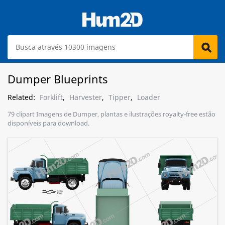
Dumper Blueprints
Related:
Forklift
,
Harvester
,
Tipper
,
Loader
79 clipart Imagens de Dumper, plantas e ilustrações royalty-free estão
disponíveis para download.