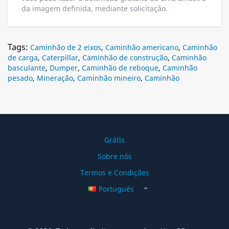
da imagem definida, mediante solicitação.
Tags:
Caminhão de 2 eixos
,
Caminhão americano
,
Caminhão
de carga
,
Caterpillar
,
Caminhão de construção
,
Caminhão
basculante
,
Dumper
,
Caminhão de reboque
,
Caminhão
pesado
,
Mineração
,
Caminhão mineiro
,
Caminhão
Grátis
Sobre nós
Termos e Condições
Português