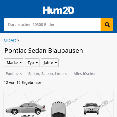
ClipArt
>
Pontiac Sedan Blaupausen
Marke
Typ
Jahre
Pontiac
Sedan, Saloon, Limo
Alles löschen
12
von
12
Ergebnisse