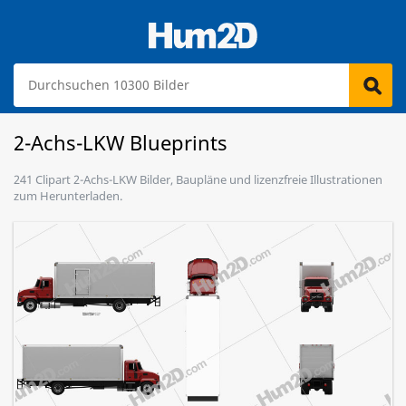
2-Achs-LKW Blueprints
241 Clipart 2-Achs-LKW Bilder, Baupläne und lizenzfreie Illustrationen
zum Herunterladen.