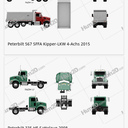
Peterbilt 567 SFFA Kipper-LKW 4-Achs 2015
Peterbilt 335 HE Sattelzug 2008