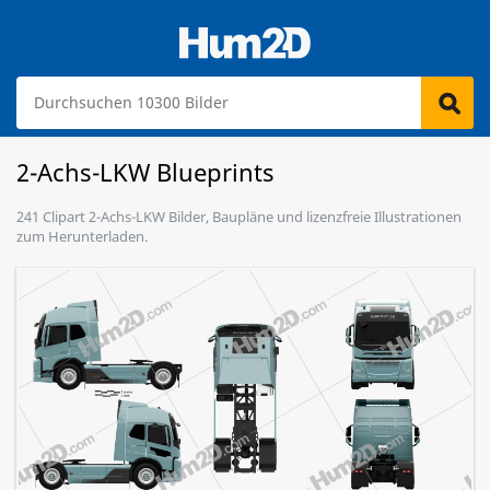
2-Achs-LKW Blueprints
241 Clipart 2-Achs-LKW Bilder, Baupläne und lizenzfreie Illustrationen
zum Herunterladen.