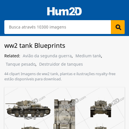
ww2 tank Blueprints
Related:
Avião da segunda guerra
,
Medium tank
,
Tanque pesado
,
Destruidor de tanques
44 clipart Imagens de ww2 tank, plantas e ilustrações royalty-free
estão disponíveis para download.