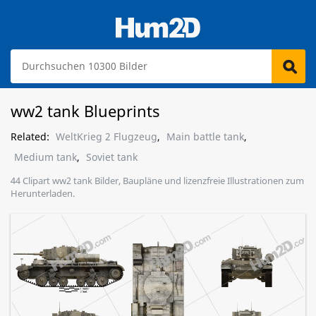
ww2 tank Blueprints
Related:
WeltKrieg 2 Flugzeug
,
Main battle tank
,
Medium tank
,
Soviet tank
44 Clipart ww2 tank Bilder, Baupläne und lizenzfreie Illustrationen zum
Herunterladen.