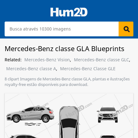
Mercedes-Benz classe GLA Blueprints
Related:
Mercedes-Benz Vision
,
Mercedes-Benz classe GLC
,
Mercedes-Benz classe A
,
Mercedes-Benz Classe GLE
8 clipart Imagens de Mercedes-Benz classe GLA, plantas e ilustrações
royalty-free estão disponíveis para download.