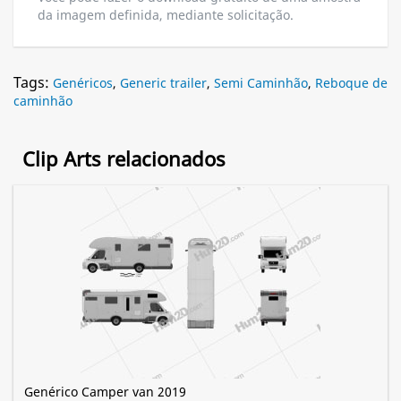
da imagem definida, mediante solicitação.
Tags:
Genéricos
,
Generic trailer
,
Semi Caminhão
,
Reboque de
caminhão
Clip Arts relacionados
Genérico Camper van 2019