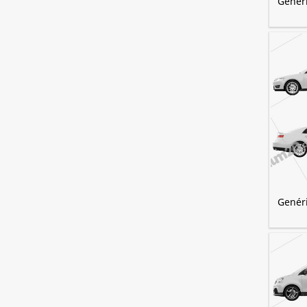
Genéri
Genér