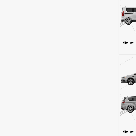
Genér
Genér