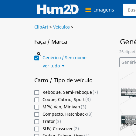
Imagens
ClipArt
>
Veículos
>
Gené
Faça / Marca
26 clipar
Genérico / Sem nome
Genéri
ver tudo
Carro / Tipo de veículo
Reboque, Semi-reboque
(7)
Coupe, Cabrio, Sport
(3)
MPV, Van, Minivan
(3)
Compacto, Hatchback
(3)
Trator
(3)
SUV, Crossover
(2)
Sedan, Saloon, Limo
(1)