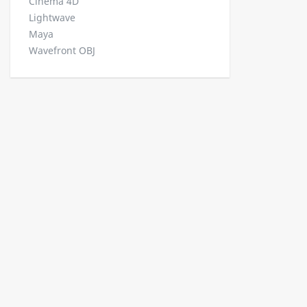
Cinema 4D
Lightwave
Maya
Wavefront OBJ