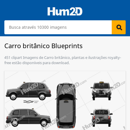
Carro britânico Blueprints
451 clipart Imagens de Carro britânico, plantas e ilustrações royalty-
free estão disponíveis para download.