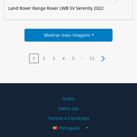
Land Rover Range Rover LWB SV Serenity 2022
Mostrar mais imagens
...
1
2
3
4
5
12
Grátis
Sobre nós
Termos e Condições
Português