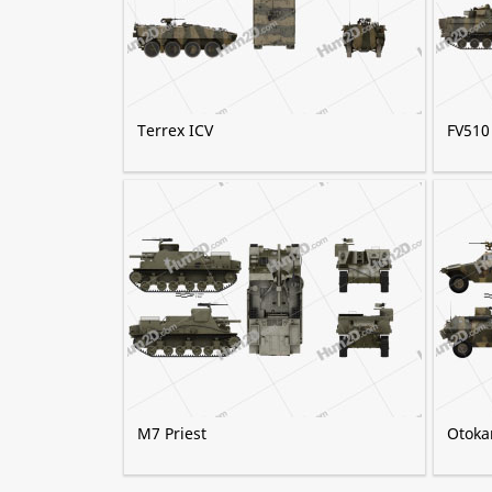
Terrex ICV
FV510
M7 Priest
Otoka