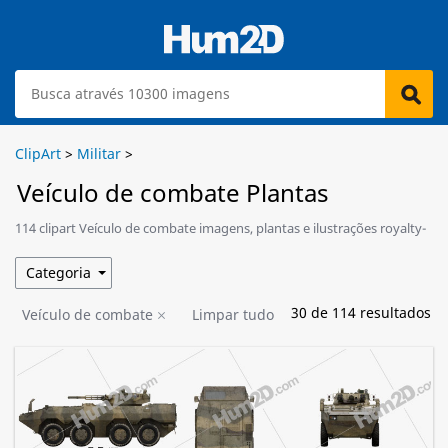
ClipArt
>
Militar
>
Veículo de combate Plantas
114 clipart Veículo de combate imagens, plantas e ilustrações royalty-
free estão disponíveis para download.
Categoria
30
de
114
resultados
Veículo de combate
Limpar tudo