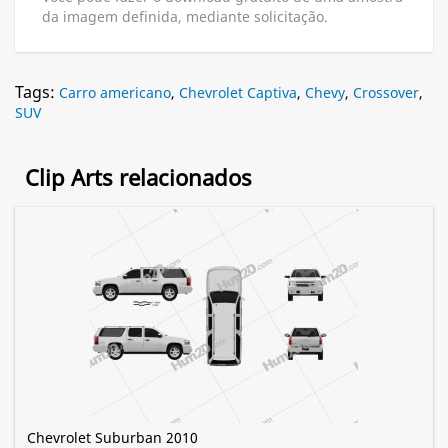
da imagem definida, mediante solicitação.
Tags:
Carro americano
,
Chevrolet Captiva
,
Chevy
,
Crossover
,
SUV
Clip Arts relacionados
Chevrolet Suburban 2010