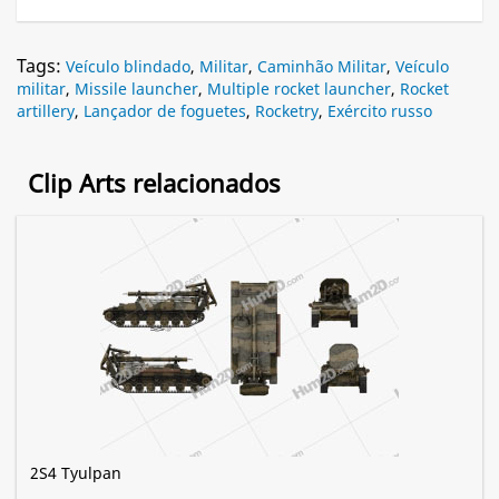
Tags:
Veículo blindado
,
Militar
,
Caminhão Militar
,
Veículo
militar
,
Missile launcher
,
Multiple rocket launcher
,
Rocket
artillery
,
Lançador de foguetes
,
Rocketry
,
Exército russo
Clip Arts relacionados
2S4 Tyulpan