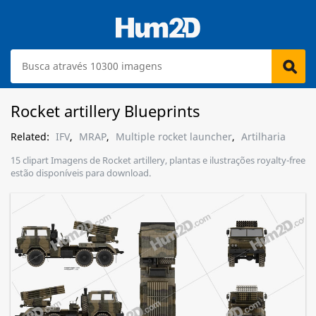
Rocket artillery Blueprints
Related:
IFV
,
MRAP
,
Multiple rocket launcher
,
Artilharia
15 clipart Imagens de Rocket artillery, plantas e ilustrações royalty-free
estão disponíveis para download.