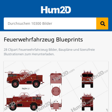
Feuerwehrfahrzeug Blueprints
28 Clipart Feuerwehrfahrzeug Bilder, Baupläne und lizenzfreie
Illustrationen zum Herunterladen.