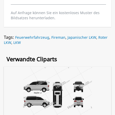
Auf Anfrage können Sie ein kostenloses Muster des
Bildsatzes herunterladen.
Tags:
Feuerwehrfahrzeug
,
Fireman
,
Japanischer LKW
,
Roter
LKW
,
LKW
Verwandte Cliparts