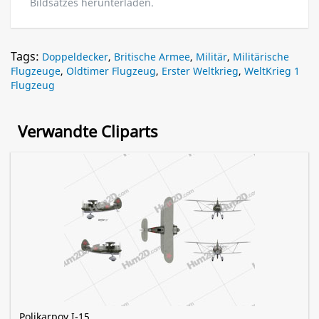
Bildsatzes herunterladen.
Tags:
Doppeldecker
,
Britische Armee
,
Militär
,
Militärische
Flugzeuge
,
Oldtimer Flugzeug
,
Erster Weltkrieg
,
WeltKrieg 1
Flugzeug
Verwandte Cliparts
Polikarpov I-15