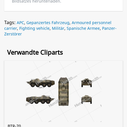
Bildsatzes herunterladen.
Tags:
APC
,
Gepanzertes Fahrzeug
,
Armoured personnel
carrier
,
Fighting vehicle
,
Militär
,
Spanische Armee
,
Panzer-
Zerstörer
Verwandte Cliparts
BTR-70