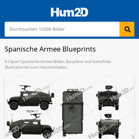
Spanische Armee Blueprints
8 Clipart Spanische Armee Bilder, Baupläne und lizenzfreie
Illustrationen zum Herunterladen.