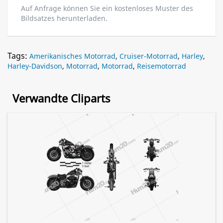
Auf Anfrage können Sie ein kostenloses Muster des
Bildsatzes herunterladen.
Tags:
Amerikanisches Motorrad
,
Cruiser-Motorrad
,
Harley
,
Harley-Davidson
,
Motorrad
,
Motorrad
,
Reisemotorrad
Verwandte Cliparts