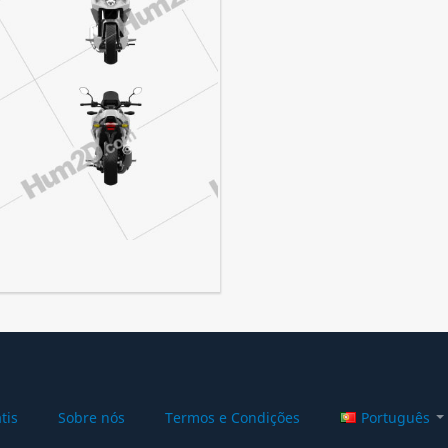
tis
Sobre nós
Termos e Condições
Português