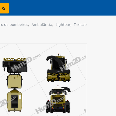
ro de bombeiros
,
Ambulância
,
Lightbar
,
Taxicab