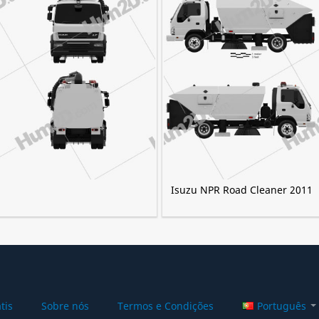
Isuzu NPR Road Cleaner 2011
tis
Sobre nós
Termos e Condições
Português