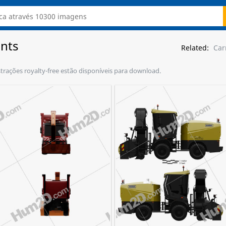
ints
Related:
Сar
strações royalty-free estão disponíveis para download.