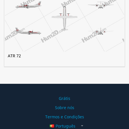
ATR 72
Grátis
Sobre nós
Termos e Condições
Português