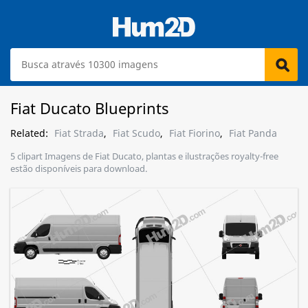
Fiat Ducato Blueprints
Related:
Fiat Strada
,
Fiat Scudo
,
Fiat Fiorino
,
Fiat Panda
5 clipart Imagens de Fiat Ducato, plantas e ilustrações royalty-free
estão disponíveis para download.