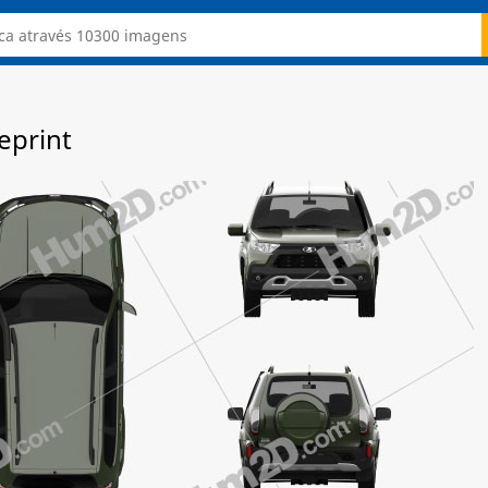
eprint