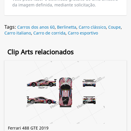
da imagem definida, mediante solicitação.
Tags:
Carros dos anos 60
,
Berlinetta
,
Carro clássico
,
Coupe
,
Carro italiano
,
Carro de corrida
,
Carro esportivo
Clip Arts relacionados
Ferrari 488 GTE 2019