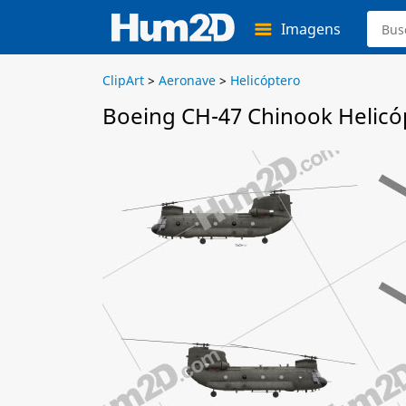
Imagens
ClipArt
>
Aeronave
>
Helicóptero
Boeing CH-47 Chinook Helicóp