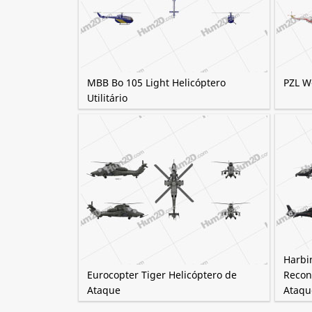
MBB Bo 105 Light Helicóptero
PZL W
Utilitário
Harbi
Eurocopter Tiger Helicóptero de
Recon
Ataque
Ataqu