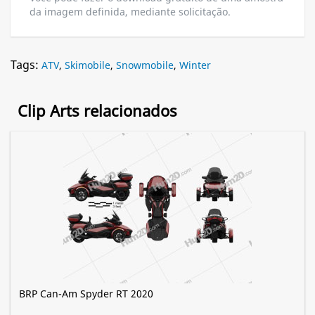
da imagem definida, mediante solicitação.
Tags:
ATV
,
Skimobile
,
Snowmobile
,
Winter
Clip Arts relacionados
BRP Can-Am Spyder RT 2020