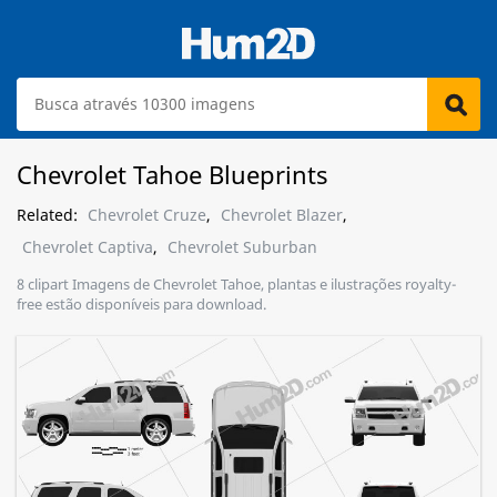
Chevrolet Tahoe Blueprints
Related:
Chevrolet Cruze
,
Chevrolet Blazer
,
Chevrolet Captiva
,
Chevrolet Suburban
8 clipart Imagens de Chevrolet Tahoe, plantas e ilustrações royalty-
free estão disponíveis para download.