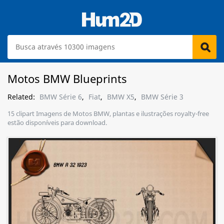
Motos BMW Blueprints
Related:
BMW Série 6
,
Fiat
,
BMW X5
,
BMW Série 3
15 clipart Imagens de Motos BMW, plantas e ilustrações royalty-free
estão disponíveis para download.