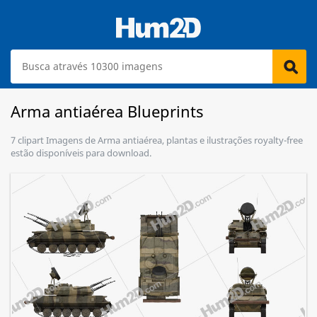
Arma antiaérea Blueprints
7 clipart Imagens de Arma antiaérea, plantas e ilustrações royalty-free
estão disponíveis para download.