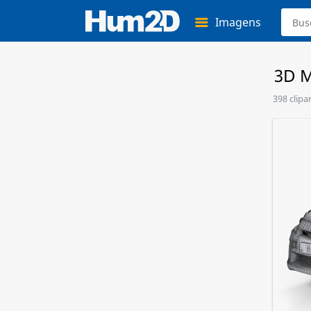
Imagens
3D M
398 clipa