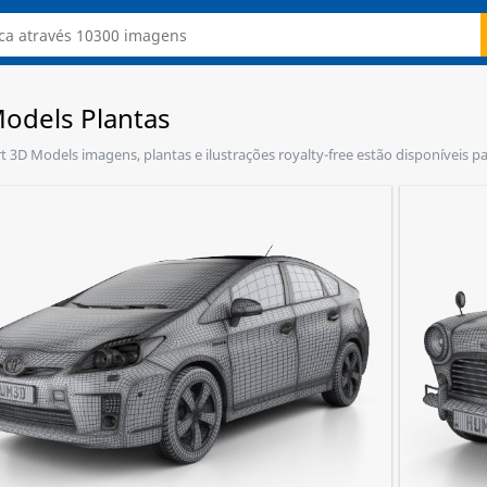
odels Plantas
rt 3D Models imagens, plantas e ilustrações royalty-free estão disponíveis 