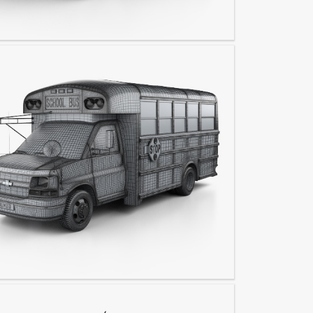
ni Cooper S 1964
notour Ônibus escolar 2012