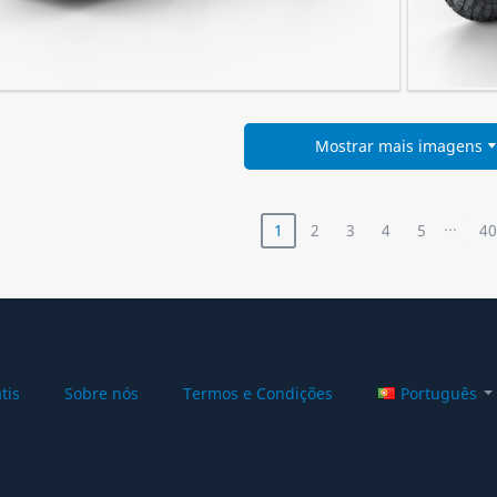
Erga Mio L2 bus 2019
Polaris R
Mostrar mais imagens
...
1
2
3
4
5
40
tis
Sobre nós
Termos e Condições
Português