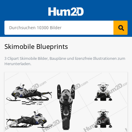
Skimobile Blueprints
3 Clipart Skimobile Bilder, Baupläne und lizenzfreie Illustrationen zum
Herunterladen.