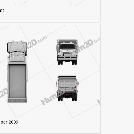
002
pper 2009