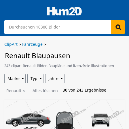
ClipArt
>
Fahrzeuge
>
Renault Blaupausen
243 clipart Renault Bilder, Baupläne und lizenzfreie Illustrationen
stehen zum Download bereit.
Marke
Typ
Jahre
30
von
243
Ergebnisse
Renault
Alles löschen