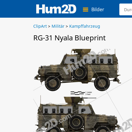
Bilder
ClipArt
>
Militär
>
Kampffahrzeug
RG-31 Nyala Blueprint