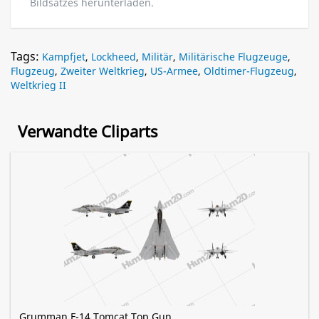
Bildsatzes herunterladen.
Tags:
Kampfjet
,
Lockheed
,
Militär
,
Militärische Flugzeuge
,
Flugzeug
,
Zweiter Weltkrieg
,
US-Armee
,
Oldtimer-Flugzeug
,
Weltkrieg II
Verwandte Cliparts
Grumman F-14 Tomcat Top Gun