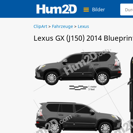
Bilder
ClipArt
>
Fahrzeuge
>
Lexus
Lexus GX (J150) 2014 Blueprin