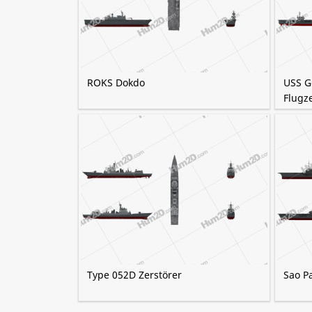
ROKS Dokdo
USS G
Flugz
Type 052D Zerstörer
Sao P