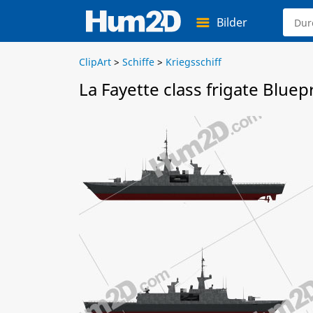
Bilder
ClipArt
>
Schiffe
>
Kriegsschiff
La Fayette class frigate Bluep