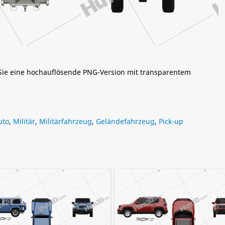
 Sie eine hochauflösende PNG-Version mit transparentem
uto
,
Militär
,
Militärfahrzeug
,
Geländefahrzeug
,
Pick-up