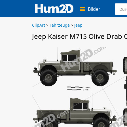
Bilder
ClipArt
>
Fahrzeuge
>
Jeep
Jeep Kaiser M715 Olive Drab 