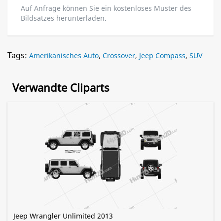
Auf Anfrage können Sie ein kostenloses Muster des
Bildsatzes herunterladen.
Tags:
Amerikanisches Auto
,
Crossover
,
Jeep Compass
,
SUV
Verwandte Cliparts
Jeep Wrangler Unlimited 2013