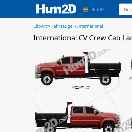
Bilder
ClipArt
>
Fahrzeuge
>
International
International CV Crew Cab L