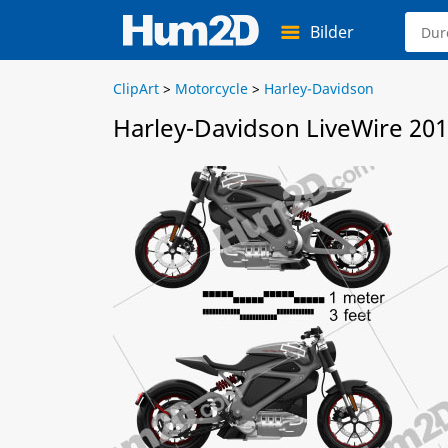
Bilder
ClipArt
>
Motorcycle
>
Harley-Davidson
Harley-Davidson LiveWire 201