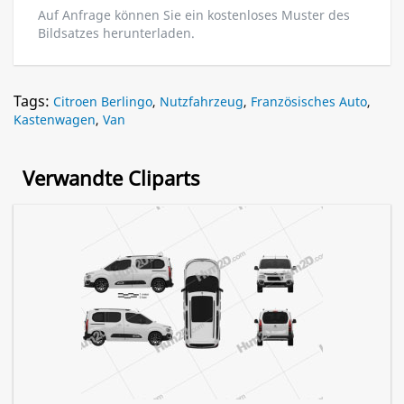
Auf Anfrage können Sie ein kostenloses Muster des
Bildsatzes herunterladen.
Tags:
Citroen Berlingo
,
Nutzfahrzeug
,
Französisches Auto
,
Kastenwagen
,
Van
Verwandte Cliparts