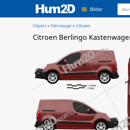
Bilder
ClipArt
>
Fahrzeuge
>
Citroen
Citroen Berlingo Kastenwagen