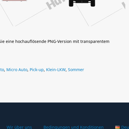
 Sie eine hochauflösende PNG-Version mit transparentem
uto
,
Micro Auto
,
Pick-up
,
Klein-LKW
,
Sommer
Wir über uns
Bedingungen und Konditionen
Deu