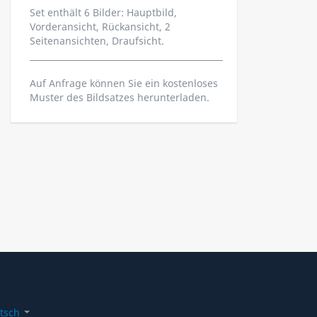
Set enthält 6 Bilder: Hauptbild,
Vorderansicht, Rückansicht, 2
Seitenansichten, Draufsicht.
Auf Anfrage können Sie ein kostenloses
Muster des Bildsatzes herunterladen.
tsch