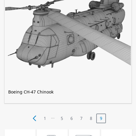
Boeing CH-47 Chinook
...
1
5
6
7
8
9